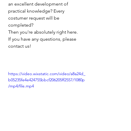
an excellent development of 
practical knowledge? Every 
costumer request will be 
completed?
Then you're absolutely right here.
If you have any questions, please 
contact us!
https://video.wixstatic.com/video/a8a24d_
b05235fe4e424755bbcf206205ff2557/1080p
/mp4/file.mp4